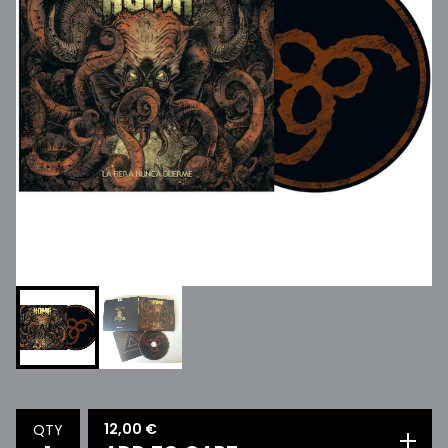
12,00
€
QTY